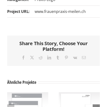
Project URL:
www.frauenpraxis-meilen.ch
Share This Story, Choose Your
Platform!
Facebook
X
Reddit
LinkedIn
Tumblr
Pinterest
Vk
E-
Mail
Ähnliche Projekte