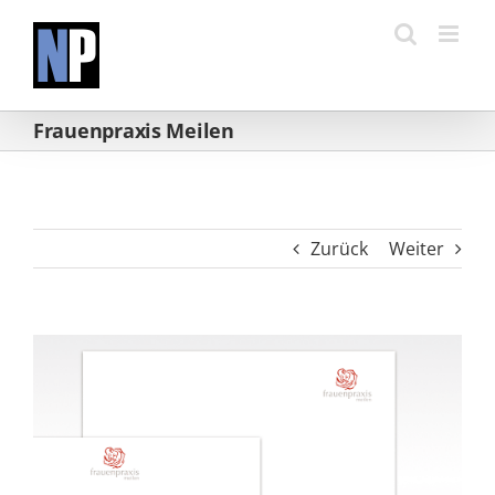
Zum
Inhalt
springen
Frauenpraxis Meilen
Zurück
Weiter
View
Larger
Image