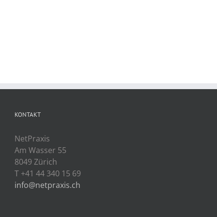
KONTAKT
NetPraxis
Am Wasser 55
8049 Zürich
T +41 44 340 15 69
info@netpraxis.ch