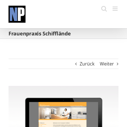
Zum
Inhalt
springen
Frauenpraxis Schifflände
Zurück
Weiter
View
Larger
Image