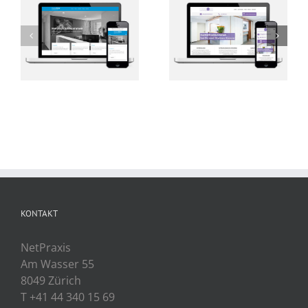
Zahnarztpraxi
Dr. med.
Dres. med.
Barbara
dent. Müller
Kernen
& Weidmann
KONTAKT
NetPraxis
Am Wasser 55
8049 Zürich
T +41 44 340 15 69