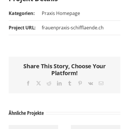
Kategorien:
Praxis Homepage
Project URL:
frauenpraxis-schifflaende.ch
Share This Story, Choose Your
Platform!
Facebook
X
Reddit
LinkedIn
Tumblr
Pinterest
Vk
E-
Mail
Ähnliche Projekte