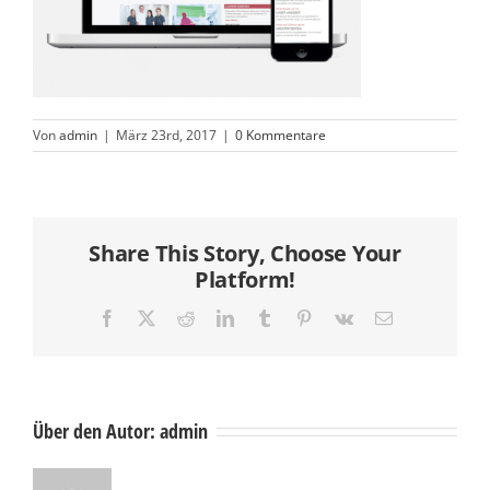
Von
admin
|
März 23rd, 2017
|
0 Kommentare
Share This Story, Choose Your
Platform!
Facebook
X
Reddit
LinkedIn
Tumblr
Pinterest
Vk
E-
Mail
Über den Autor:
admin